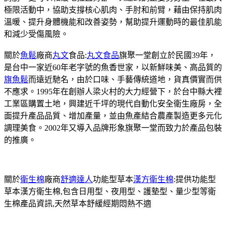
極限活動中，協助支撐核心肌肉、手肘和前臂，藉由保持肌肉
溫暖、提升身體機能和改善姿勢，幫助提升運動時的最佳肌能
和減少受傷風險。
關於
魚鬆
廠商
丸文
食品:
丸文食品
旗聚一堂創立於民國39年，
是台中一家近60年老字號的魚香世家，以新鮮味美、高品質的
旗魚鬆
而遠近馳名，由於口味、手藝傳統道地，貨真價實而供
不應求。1995年在創辦人梁火村的大力經營下，於台中縣大裡
工業區購置土地，興建近千坪的現代自動化安全衛生廠房，全
面提升產品品質、增加產量，並由魚產結合農產製造更多元化
調理美食。2002年又導入品牌形象旗聚一堂而致力於產品包裝
的推廣。
關於
衛生棉
廠商
舒適達人
功能型草本
漢方衛生棉
:提供功能型
草本漢方衛生棉,包含日用型、夜用型、護墊型、量少型等衛
生棉產品資訊,天然草本舒緩經期悶熱不適