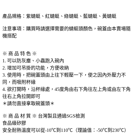
產品規格：紫蜻蜓、紅蜻蜓、綠蜻蜓、藍蜻蜓、黃蜻蜓
注意事項：購買時請選擇需要的蜻蜓頭顏色，碗蓋由本賣場隨
機搭配
※ 商 品 特 色 ※
1. 可以防灰塵、小蟲跑入碗內
2. 增加可吊掛的功能，方便收納
3. 使用時，把碗蓋頭由上往下輕壓一下，使之因內外壓力不
同，而吸附杯緣
4. 欲打開時，沿杯緣處，45度角由右下角往左上角或由左下角
往右上角拉開即可
＊請勿直接拿取碗蓋頭＊
※ 商 品 材 質 ※ 台灣製且通過SGS檢測
食品級矽膠
安全耐熱溫度可以從-10℃到110℃（理論值：-50℃到230℃）