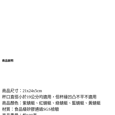
商品說明
商品尺寸：21x24x5cm
杯口直徑小於19公分均適用，但杯緣凹凸不平不適用
商品顏色：紫蜻蜓、紅蜻蜓、綠蜻蜓、藍蜻蜓、黃蜻蜓
材質：食品級矽膠通過SGS檢驗