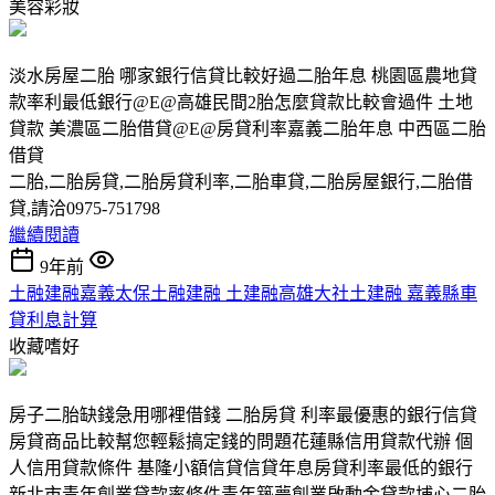
美容彩妝
淡水房屋二胎 哪家銀行信貸比較好過二胎年息 桃園區農地貸
款率利最低銀行@E@高雄民間2胎怎麼貸款比較會過件 土地
貸款 美濃區二胎借貸@E@房貸利率嘉義二胎年息 中西區二胎
借貸
二胎,二胎房貸,二胎房貸利率,二胎車貸,二胎房屋銀行,二胎借
貸,請洽0975-751798
繼續閱讀
9年前
土融建融嘉義太保土融建融 土建融高雄大社土建融 嘉義縣車
貸利息計算
收藏嗜好
房子二胎缺錢急用哪裡借錢 二胎房貸 利率最優惠的銀行信貸
房貸商品比較幫您輕鬆搞定錢的問題花蓮縣信用貸款代辦 個
人信用貸款條件 基隆小額信貸信貸年息房貸利率最低的銀行
新北市青年創業貸款率條件青年築夢創業啟動金貸款埔心二胎