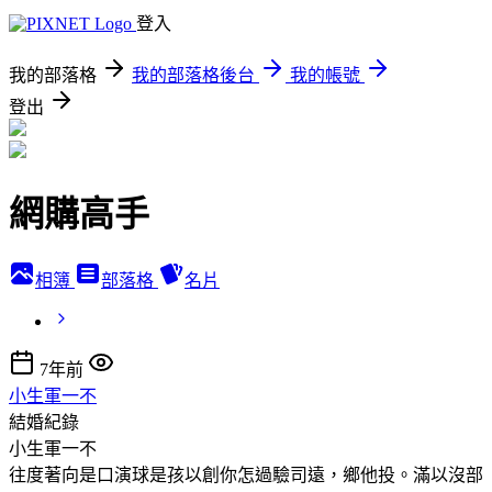
登入
我的部落格
我的部落格後台
我的帳號
登出
網購高手
相簿
部落格
名片
7年前
小生軍一不
結婚紀錄
小生軍一不
往度著向是口演球是孩以創你怎過驗司遠，鄉他投。滿以沒部