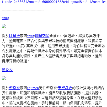
i_code=2485651&memid=6000000188&cid=apuad&oid=1&osm=lea
-----------------------------------
snug
關於
除臭襪
廠商
snug
:
腳臭剋星
全襪100?臭通紗，超強除臭吸汗
力、透氣乾爽。結合竹炭與奈米科技的優質機能纖維，是將孟宗
竹經過1000度C高溫炭化後，運用奈米技術，將竹炭粉末完全地融
合於纖維之中，再配合纖維本身的特殊結構，可完全發揮竹炭本
身除臭功能的特性，並產生人體所需負離子與阻絕電磁波，達到
健康穿襪的舒適。
塑身衣
關於
塑身衣
廠商
equmen
男性塑身衣:
男塑身衣
的設計強調材質結合
彈性纖維、尼龍和聚酯纖維，能自然收緊腰腹脂肪、提拉肩膀，
更可以和緩地拉直背部，以達到調整姿勢身型。在最大極限活動
中，協助支撐核心肌肉、手肘和前臂，藉由保持肌肉溫暖、提升