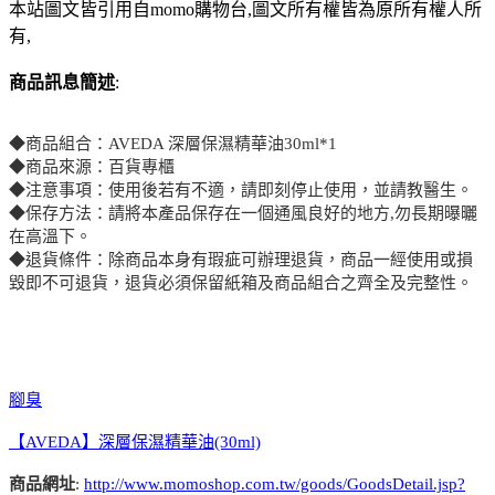
本站圖文皆引用自momo購物台,圖文所有權皆為原所有權人所
有,
商品訊息簡述
:
◆商品組合：AVEDA 深層保濕精華油30ml*1
◆商品來源：百貨專櫃
◆注意事項：使用後若有不適，請即刻停止使用，並請教醫生。
◆保存方法：請將本產品保存在一個通風良好的地方,勿長期曝曬
在高溫下。
◆退貨條件：除商品本身有瑕疵可辦理退貨，商品一經使用或損
毀即不可退貨，退貨必須保留紙箱及商品組合之齊全及完整性。
腳臭
【AVEDA】深層保濕精華油(30ml)
商品網址
:
http://www.momoshop.com.tw/goods/GoodsDetail.jsp?