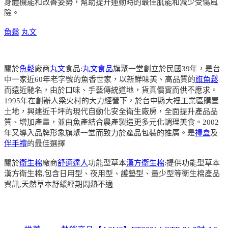
身體機能和改善姿勢，幫助提升運動時的最佳肌能和減少受傷風
險。
魚鬆
丸文
關於
魚鬆
廠商
丸文
食品:
丸文食品
旗聚一堂創立於民國39年，是台
中一家近60年老字號的魚香世家，以新鮮味美、高品質的
旗魚鬆
而遠近馳名，由於口味、手藝傳統道地，貨真價實而供不應求。
1995年在創辦人梁火村的大力經營下，於台中縣大裡工業區購置
土地，興建近千坪的現代自動化安全衛生廠房，全面提升產品品
質、增加產量，並由魚產結合農產製造更多元化調理美食。2002
年又導入品牌形象旗聚一堂而致力於產品包裝的推廣。是
禮盒
及
伴手禮
的最佳選擇
關於
衛生棉
廠商
舒適達人
功能型草本
漢方衛生棉
:提供功能型草本
漢方衛生棉,包含日用型、夜用型、護墊型、量少型等衛生棉產品
資訊,天然草本舒緩經期悶熱不適