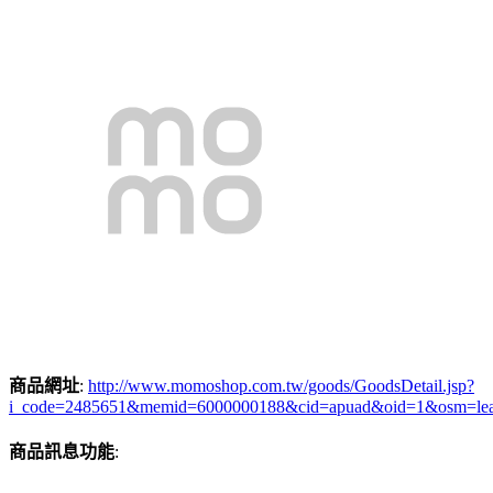
商品網址
:
http://www.momoshop.com.tw/goods/GoodsDetail.jsp?
i_code=2485651&memid=6000000188&cid=apuad&oid=1&osm=le
商品訊息功能
: