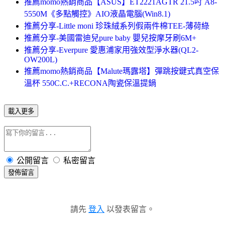
推薦momo熱銷商品【ASUS】ET2221AGTR 21.5吋 A8-
5550M《多點觸控》AIO液晶電腦(Win8.1)
推薦分享-Little moni 珍珠絨系列假兩件棉TEE-薄荷綠
推薦分享-美國雷迪兒pure baby 嬰兒按摩牙刷6M+
推薦分享-Everpure 愛惠浦家用強效型淨水器(QL2-
OW200L)
推薦momo熱銷商品【Malute瑪露塔】彈跳按鍵式真空保
溫杯 550C.C.+RECONA陶瓷保溫提鍋
載入更多
公開留言
私密留言
發佈留言
請先
登入
以發表留言。